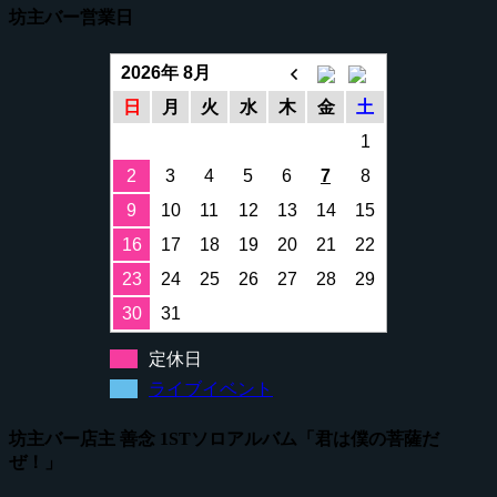
坊主バー営業日
2026年 8月
日
月
火
水
木
金
土
1
2
3
4
5
6
7
8
9
10
11
12
13
14
15
16
17
18
19
20
21
22
23
24
25
26
27
28
29
30
31
定休日
ライブイベント
坊主バー店主 善念 1STソロアルバム「君は僕の菩薩だ
ぜ！」