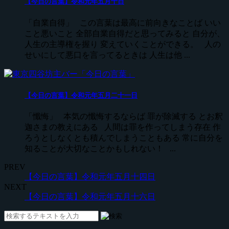
【今日の言葉】令和元年五月十日
「自業自得」 この言葉は最高に前向きなことば いい
こと悪いこと 全部自業自得だと思ってみると 自分が、
人生の主導権を握り 変えていくことができる。 人の
せいにして悪口を言ってるときは 人生は他 ...
【今日の言葉】令和元年五月二十一日
「懺悔」 本気の懺悔するならば 罪が除滅する とお釈
迦さまの教えにある 人間は罪を作ってしまう存在 作
ろうとしなくとも積んでしまうこともある 常に自分を
知ることが大切なことかもしれない！ ...
PREV
【今日の言葉】令和元年五月十四日
NEXT
【今日の言葉】令和元年五月十六日