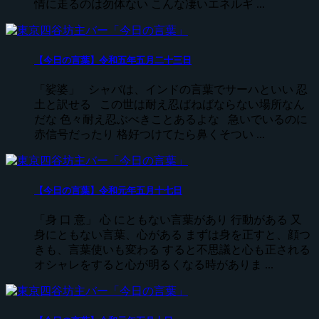
情に走るのは勿体ない こんな凄いエネルギ ...
【今日の言葉】令和五年五月二十三日
「娑婆」 シャバは、インドの言葉でサーハといい 忍
土と訳せる この世は耐え忍ばねばならない場所なん
だな 色々耐え忍ぶべきことあるよな 急いでいるのに
赤信号だったり 格好つけてたら鼻くそつい ...
【今日の言葉】令和元年五月十七日
「身 口 意」 心 にともない言葉があり 行動がある 又
身にともない言葉、心がある まずは身を正すと、顔つ
きも、言葉使いも変わる すると不思議と心も正される
オシャレをすると心が明るくなる時がありま ...