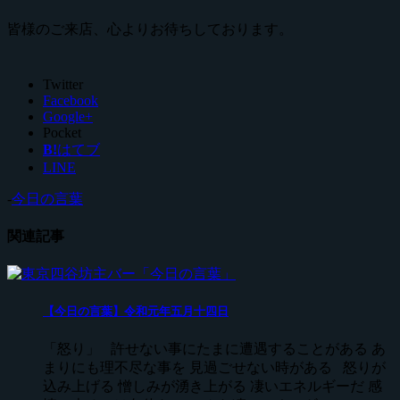
皆様のご来店、心よりお待ちしております。
Twitter
Facebook
Google+
Pocket
B!
はてブ
LINE
-
今日の言葉
関連記事
【今日の言葉】令和元年五月十四日
「怒り」 許せない事にたまに遭遇することがある あ
まりにも理不尽な事を 見過ごせない時がある 怒りが
込み上げる 憎しみが湧き上がる 凄いエネルギーだ 感