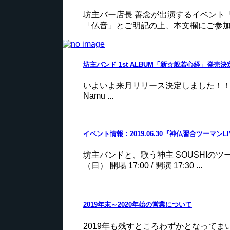
坊主バー店長 善念が出演するイベント『
「仏音」とご明記の上、本文欄にご参加希
坊主バンド 1st ALBUM「新☆般若心経」発売決
いよいよ来月リリース決定しました！！ 坊主バンドF
Namu ...
イベント情報：2019.06.30『神仏習合ツーマンLI
坊主バンドと、歌う神主 SOUSHIのツ
（日） 開場 17:00 / 開演 17:30 ...
2019年末～2020年始の営業について
2019年も残すところわずかとなって