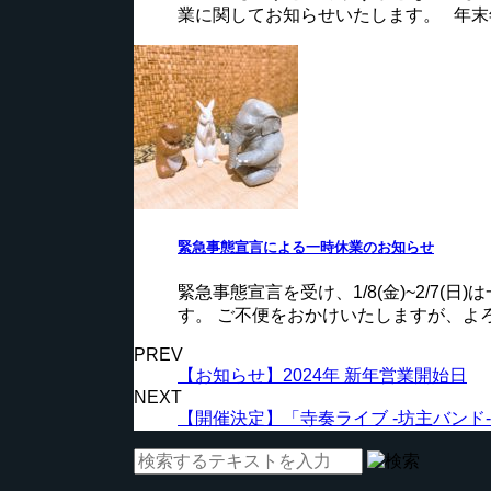
業に関してお知らせいたします。 年末年始は
緊急事態宣言による一時休業のお知らせ
緊急事態宣言を受け、1/8(金)~2/7
す。 ご不便をおかけいたしますが、よろし
PREV
【お知らせ】2024年 新年営業開始日
NEXT
【開催決定】「寺奏ライブ -坊主バンド