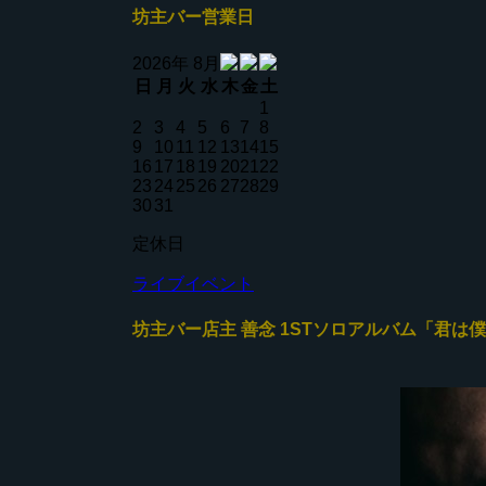
坊主バー営業日
2026年 8月
日
月
火
水
木
金
土
1
2
3
4
5
6
7
8
9
10
11
12
13
14
15
16
17
18
19
20
21
22
23
24
25
26
27
28
29
30
31
定休日
ライブイベント
坊主バー店主 善念 1STソロアルバム「君は