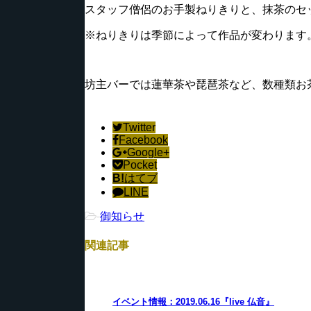
スタッフ僧侶のお手製ねりきりと、抹茶のセ
※ねりきりは季節によって作品が変わります
坊主バーでは蓮華茶や琵琶茶など、数種類お
Twitter
Facebook
Google+
Pocket
B!
はてブ
LINE
-
御知らせ
関連記事
イベント情報：2019.06.16『live 仏音』