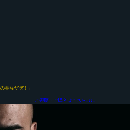
僕の菩薩だぜ！」
ご視聴・ご購入はこちら↓
↓
↓
↓