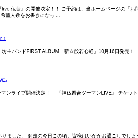
live 仏音』の開催決定！！ ご予約は、当ホームページの「
望人数をお書きになっ ...
定！
IRST ALBUM「新☆般若心経」10月16日発売！ "We are the r
VE』
ーマンライブ開催決定！！ 『神仏習合ツーマンLIVE』 チケット
まいりました。 師走の今日この頃、皆様はいかがお過ごしでしょ