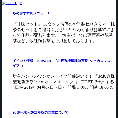
冬のおすすめメニュー！
『甘味セット』 スタッフ僧侶のお手製ねりきりと、抹
茶のセットをご堪能ください！ ※ねりきりは季節によ
って作品が変わります。 坊主バーでは蓮華茶や琵琶
茶など、数種類お茶をご用意しております。
イベント情報：2019.04.07 『お釈迦様聖誕前夜祭"シャカスマス・
イブ"』
坊主バンドのワンマンライブ開催決定！！ 『お釈迦様
聖誕前夜祭"シャカスマス・イブ"』 TIGETで予約する
日時 2019年04月07日（日） 開場 17:00 / 開演 18:00 &
...
2019年末～2020年始の営業について