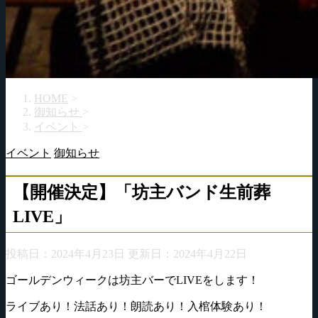
HOME
>
御知らせ
>
イベント
>
イベント
御知らせ
【開催決定】「坊主バンド生前葬
LIVE」
投稿日：2024年4月23日 更新日：
2024年4月22日
ゴールデンウィークは坊主バーでLIVEをします！
ライブあり！法話あり！朗読あり！入棺体験あり！