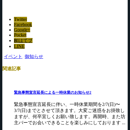
Twitter
Facebook
Google+
Pocket
B!
はてブ
LINE
-
イベント
,
御知らせ
関連記事
緊急事態宣言延長による一時休業のお知らせ2
緊急事態宣言延長に伴い、一時休業期間を2/7(日)〜
3/7(日)までとさせて頂きます。大変ご迷惑をお掛致し
ますが、何卒宜しくお願い致します。再開時、また坊
主バーでお会いできることを楽しみにしております ...