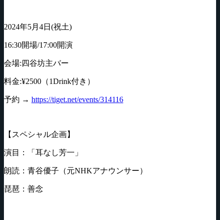
2024年5月4日(祝土)
16:30開場/17:00開演
会場:四谷坊主バー
料金:¥2500（1Drink付き）
予約 →
https://tiget.net/events/314116
【スペシャル企画】
演目：「耳なし芳一」
朗読：青谷優子（元NHKアナウンサー）
琵琶：善念