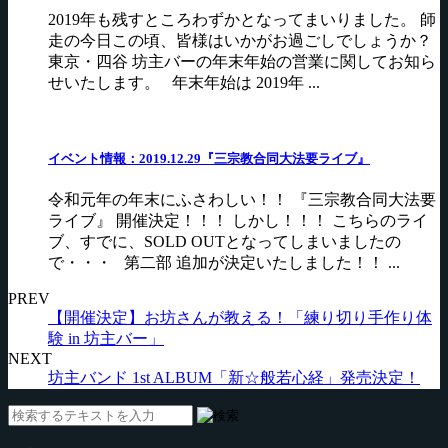
2019年も残すところわずかとなってまいりました。 師
走の今日この頃、皆様はいかがお過ごしでしょうか？
東京・四谷 坊主バーの年末年始の営業に関してお知ら
せいたします。 年末年始は 2019年 ...
イベント情報：2019.12.29『三宗教合同大法要ライブ』
令和元年の年末にふさわしい！！ 『三宗教合同大法要
ライブ』 開催決定！！！ しかし！！！ こちらのライ
ブ、すでに、SOLD OUTとなってしまいましたの
で・・・ 第二部 追加が決定いたしました！！ ...
PREV
【開催決定】お坊さんが教える！「練り切り手作り体
験 in 坊主バー」
NEXT
坊主バンド 1st ALBUM「新☆般若心経」発売決定！