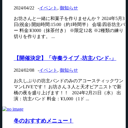
2024/04/22
-
イベント
,
御知らせ
お坊さんと一緒に和菓子を作りませんか？ 2024年5月3
日(祝金) 開始時間:15:00（約1時間半） 会場:四谷坊主バ
ー 料金:¥3000（抹茶付き） ※限定12名 ※2種類の練り
切りを作ります。 ...
【開催決定】「寺奏ライブ -坊主バンド-」
2024/02/08
-
イベント
,
御知らせ
お久しぶりの坊主バンドのみのアコースティックワン
マンLIVEです！ お坊さん３人と天才ピアニストで新
橋の夜を盛り上げます！！ 2024年2月21日（水） 出
演：坊主バンド 料金：¥3,000（1ド ...
冬のおすすめメニュー！