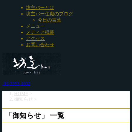
坊主バーとは
坊主バー住職のブログ
今日の言葉
メニュー
メディア掲載
アクセス
お問い合わせ
03-3353-1032
HOME
>
御知らせ
>
「御知らせ」 一覧