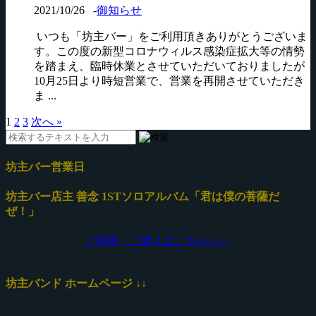
2021/10/26
-
御知らせ
いつも「坊主バー」をご利用頂きありがとうございま
す。この度の新型コロナウィルス感染症拡大等の情勢
を踏まえ、臨時休業とさせていただいておりましたが
10月25日より時短営業で、営業を再開させていただき
ま ...
1
2
3
次へ »
坊主バー営業日
坊主バー店主 善念 1STソロアルバム「君は僕の菩薩だ
ぜ！」
ご視聴・ご購入はこちら↓
↓
↓
↓
坊主バンド ホームページ ↓↓