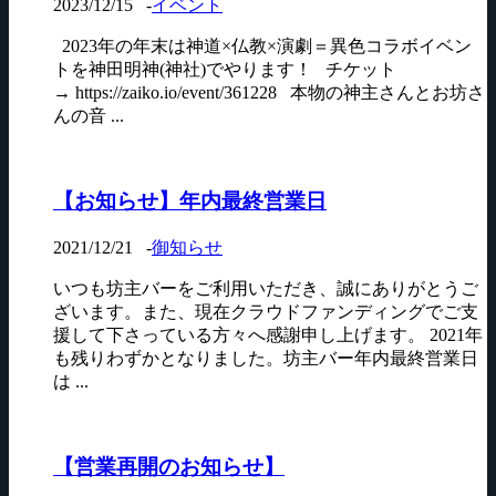
2023/12/15
-
イベント
2023年の年末は神道×仏教×演劇＝異色コラボイベン
トを神田明神(神社)でやります！ チケット
→ https://zaiko.io/event/361228 本物の神主さんとお坊さ
んの音 ...
【お知らせ】年内最終営業日
2021/12/21
-
御知らせ
いつも坊主バーをご利用いただき、誠にありがとうご
ざいます。また、現在クラウドファンディングでご支
援して下さっている方々へ感謝申し上げます。 2021年
も残りわずかとなりました。坊主バー年内最終営業日
は ...
【営業再開のお知らせ】