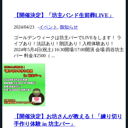
【開催決定】「坊主バンド生前葬LIVE」
2024/04/23
-
イベント
,
御知らせ
ゴールデンウィークは坊主バーでLIVEをします！ ラ
イブあり！法話あり！朗読あり！入棺体験あり！
2024年5月4日(祝土) 16:30開場/17:00開演 会場:四谷坊主
バー 料金:¥2500（ ...
【開催決定】お坊さんが教える！「練り切り
手作り体験 in 坊主バー」