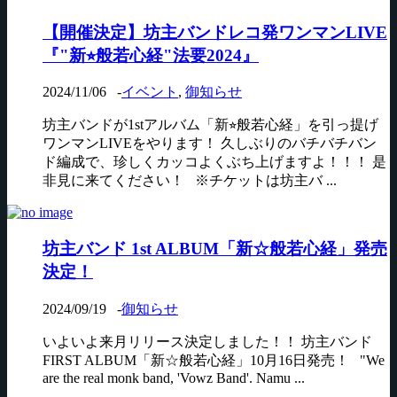
【開催決定】坊主バンドレコ発ワンマンLIVE
『"新⭐︎般若心経"法要2024』
2024/11/06
-
イベント
,
御知らせ
坊主バンドが1stアルバム「新⭐︎般若心経」を引っ提げ
ワンマンLIVEをやります！ 久しぶりのバチバチバン
ド編成で、珍しくカッコよくぶち上げますよ！！！ 是
非見に来てください！ ※チケットは坊主バ ...
坊主バンド 1st ALBUM「新☆般若心経」発売
決定！
2024/09/19
-
御知らせ
いよいよ来月リリース決定しました！！ 坊主バンド
FIRST ALBUM「新☆般若心経」10月16日発売！ "We
are the real monk band, 'Vowz Band'. Namu ...