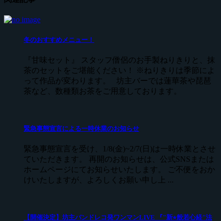
冬のおすすめメニュー！
『甘味セット』 スタッフ僧侶のお手製ねりきりと、抹
茶のセットをご堪能ください！ ※ねりきりは季節によ
って作品が変わります。 坊主バーでは蓮華茶や琵琶
茶など、数種類お茶をご用意しております。
緊急事態宣言による一時休業のお知らせ
緊急事態宣言を受け、1/8(金)~2/7(日)は一時休業とさせ
ていただきます。 再開のお知らせは、公式SNSまたは
ホームページにてお知らせいたします。 ご不便をおか
けいたしますが、よろしくお願い申し上 ...
【開催決定】坊主バンドレコ発ワンマンLIVE 『"新⭐︎般若心経"法