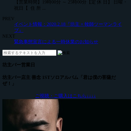
【営業時間】19時00分 ～ 25時00分【定 休 日】 日曜・
祝日【 住 所 ...
PREV
イベント情報：2020.2.18『坊主 × 牧師ツーマンライ
ブ』
NEXT
緊急事態宣言による一時休業のお知らせ
坊主バー営業日
坊主バー店主 善念 1STソロアルバム「君は僕の菩薩だ
ぜ！」
ご視聴・ご購入はこちら↓
↓
↓
↓