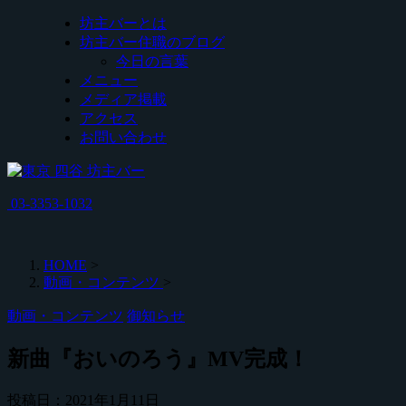
坊主バーとは
坊主バー住職のブログ
今日の言葉
メニュー
メディア掲載
アクセス
お問い合わせ
03-3353-1032
HOME
>
動画・コンテンツ
>
動画・コンテンツ
御知らせ
新曲『おいのろう』MV完成！
投稿日：
2021年1月11日