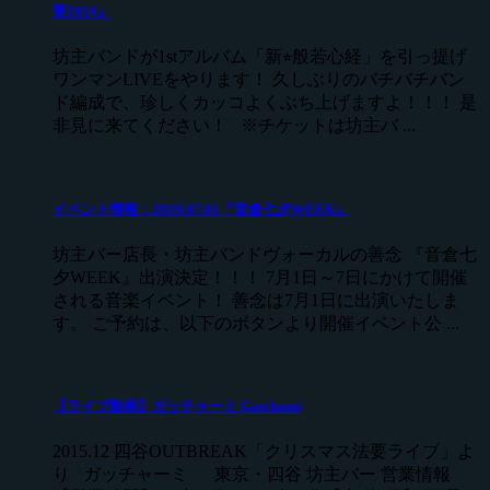
要2024』
坊主バンドが1stアルバム「新⭐︎般若心経」を引っ提げ
ワンマンLIVEをやります！ 久しぶりのバチバチバン
ド編成で、珍しくカッコよくぶち上げますよ！！！ 是
非見に来てください！ ※チケットは坊主バ ...
イベント情報：2019.07.01『音倉七夕WEEK』
坊主バー店長・坊主バンドヴォーカルの善念 『音倉七
夕WEEK』出演決定！！！ 7月1日～7日にかけて開催
される音楽イベント！ 善念は7月1日に出演いたしま
す。 ご予約は、以下のボタンより開催イベント公 ...
【ライブ動画】ガッチャーミ Gatchami
2015.12 四谷OUTBREAK「クリスマス法要ライブ」よ
り ガッチャーミ 東京・四谷 坊主バー 営業情報