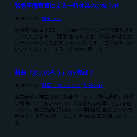
緊急事態宣言による一時休業のお知らせ
2021/01/11
-
御知らせ
緊急事態宣言を受け、1/8(金)~2/7(日)は一時休業とさせ
ていただきます。 再開のお知らせは、公式SNSまたは
ホームページにてお知らせいたします。 ご不便をおか
けいたしますが、よろしくお願い申し上 ...
新曲『おいのろう』MV完成！
2021/01/11
-
動画・コンテンツ
,
御知らせ
店主善念と神主さんの集合ユニット「神仏兄弟」 待望
の新曲MV 『おいのろう』人はあらゆる事に無力を感
じた時、絶望の底に祈るという本能的な衝動に一分の
望みをかけるものだこのコロナ禍の出口の無い日々に
おい ...