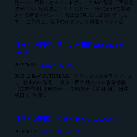
坊主バー店長・坊主バンドヴォーカルの善念 『音倉七
夕WEEK』出演決定！！！ 7月1日～7日にかけて開催
される音楽イベント！ 善念は7月1日に出演いたしま
す。 ご予約は、以下のボタンより開催イベント公 ...
【ライブ動画】 坊主の一週間 One week of
monk
2019/06/20
-
動画・コンテンツ
2015.12 四谷OUTBREAK「クリスマス法要ライブ」よ
り 坊主の一週間 東京・四谷 坊主バー 営業情報
【営業時間】19時00分 ～ 25時00分【定 休 日】 日曜・
祝日【 住 所 ...
【ライブ動画】 ぐるぐる GURUGURU
2019/06/19
-
動画・コンテンツ