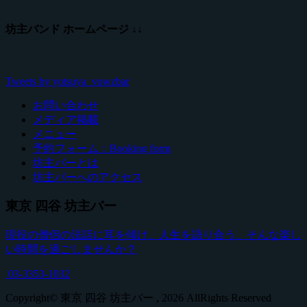
坊主バンド ホームページ ↓↓
Tweets by yotsuya_vowzbar
お問い合わせ
メディア掲載
メニュー
予約フォーム：Booking form
坊主バーとは
坊主バーへのアクセス
東京 四谷 坊主バー
現役の僧侶の法話に耳を傾け、人生を語り合う、そんな楽し
い時間を過ごしませんか？
03-3353-1032
Copyright© 東京 四谷 坊主バー , 2026 AllRights Reserved