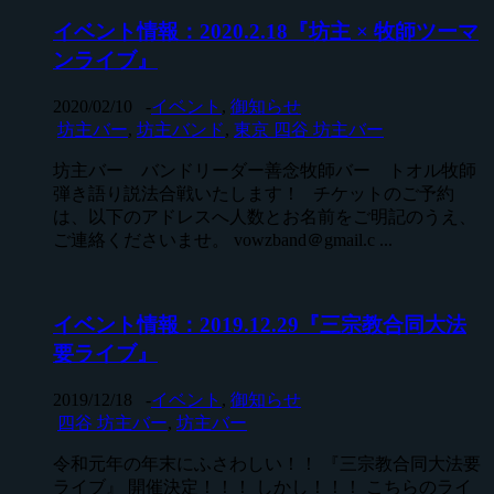
イベント情報：2020.2.18『坊主 × 牧師ツーマ
ンライブ』
2020/02/10
-
イベント
,
御知らせ
坊主バー
,
坊主バンド
,
東京 四谷 坊主バー
坊主バー バンドリーダー善念牧師バー トオル牧師
弾き語り説法合戦いたします！ チケットのご予約
は、以下のアドレスへ人数とお名前をご明記のうえ、
ご連絡くださいませ。 vowzband＠gmail.c ...
イベント情報：2019.12.29『三宗教合同大法
要ライブ』
2019/12/18
-
イベント
,
御知らせ
四谷 坊主バー
,
坊主バー
令和元年の年末にふさわしい！！ 『三宗教合同大法要
ライブ』 開催決定！！！ しかし！！！ こちらのライ