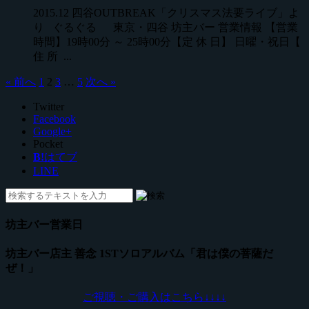
2015.12 四谷OUTBREAK「クリスマス法要ライブ」よ
り ぐるぐる 東京・四谷 坊主バー 営業情報 【営業
時間】19時00分 ～ 25時00分【定 休 日】 日曜・祝日【
住 所 ...
« 前へ
1
2
3
…
5
次へ »
Twitter
Facebook
Google+
Pocket
B!
はてブ
LINE
坊主バー営業日
坊主バー店主 善念 1STソロアルバム「君は僕の菩薩だ
ぜ！」
ご視聴・ご購入はこちら↓
↓
↓
↓